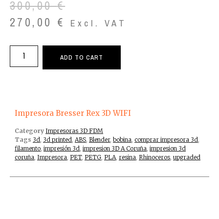
300,00
€
270,00
€
Excl. VAT
ADD TO CART
Impresora Bresser Rex 3D WIFI
Category
Impresoras 3D FDM
Tags
3d
,
3d printed
,
ABS
,
Blender
,
bobina
,
comprar impresora 3d
,
filamento
,
impresión 3d
,
impresion 3D A Coruña
,
impresion 3d
coruña
,
Impresora
,
PET
,
PETG
,
PLA
,
resina
,
Rhinoceros
,
upgraded