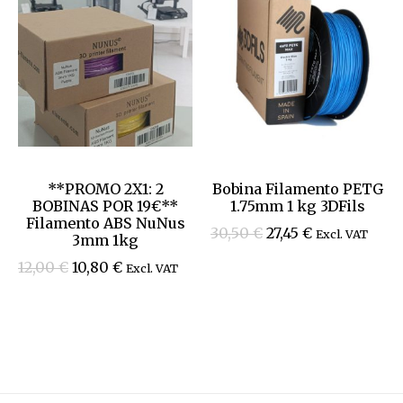
**PROMO 2X1: 2
Bobina Filamento PETG
BOBINAS POR 19€**
1.75mm 1 kg 3DFils
Filamento ABS NuNus
30,50
€
27,45
€
Excl. VAT
3mm 1kg
12,00
€
10,80
€
Excl. VAT