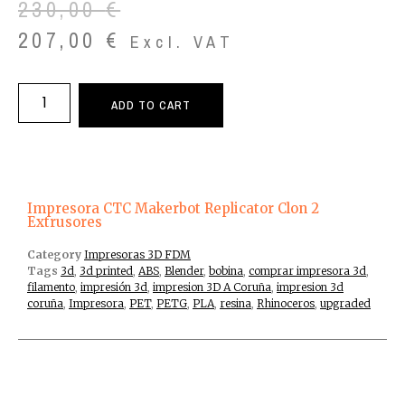
230,00
€
207,00
€
Excl. VAT
ADD TO CART
Impresora CTC Makerbot Replicator Clon 2
Extrusores
Category
Impresoras 3D FDM
Tags
3d
,
3d printed
,
ABS
,
Blender
,
bobina
,
comprar impresora 3d
,
filamento
,
impresión 3d
,
impresion 3D A Coruña
,
impresion 3d
coruña
,
Impresora
,
PET
,
PETG
,
PLA
,
resina
,
Rhinoceros
,
upgraded