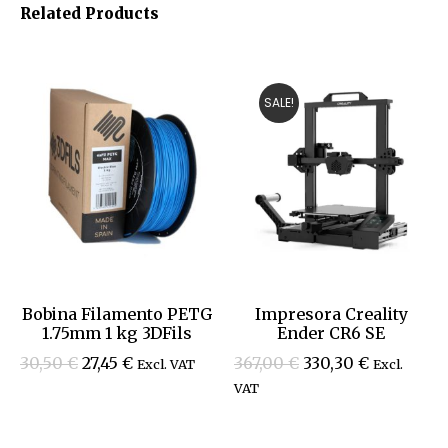
Related Products
SALE!
Bobina Filamento PETG
Impresora Creality
1.75mm 1 kg 3DFils
Ender CR6 SE
30,50
€
27,45
€
367,00
€
330,30
€
Excl. VAT
Excl.
VAT